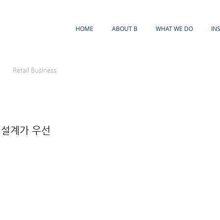
HOME
ABOUT B
WHAT WE DO
IN
Retail Business
 설계가 우선