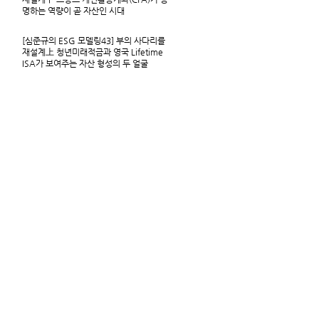
명하는 역량이 곧 자산인 시대
[심준규의 ESG 모델링43] 부의 사다리를
재설계上 청년미래적금과 영국 Lifetime
ISA가 보여주는 자산 형성의 두 얼굴