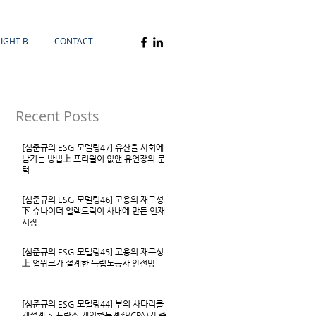
SIGHT B
CONTACT
Recent Posts
[심준규의 ESG 모델링47] 유산을 사회에
남기는 방법上 프리윌이 없앤 유언장의 문
턱
[심준규의 ESG 모델링46] 고용의 재구성
下 슈나이더 일렉트릭이 사내에 만든 인재
시장
[심준규의 ESG 모델링45] 고용의 재구성
上 업워크가 설계한 독립노동자 안전망
[심준규의 ESG 모델링44] 부의 사다리를
재설계下 프랑스 개인활동계좌(CPA)가 증