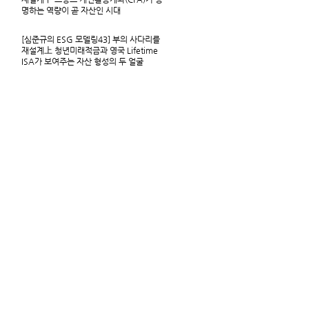
명하는 역량이 곧 자산인 시대
[심준규의 ESG 모델링43] 부의 사다리를
재설계上 청년미래적금과 영국 Lifetime
ISA가 보여주는 자산 형성의 두 얼굴