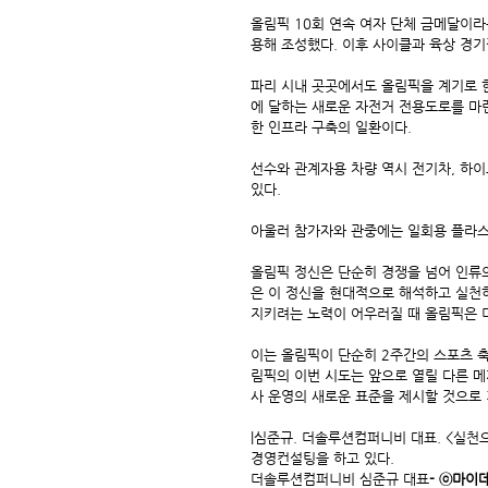
올림픽 10회 연속 여자 단체 금메달이라
용해 조성했다. 이후 사이클과 육상 경
파리 시내 곳곳에서도 올림픽을 계기로 한
에 달하는 새로운 자전거 전용도로를 마련
한 인프라 구축의 일환이다.
선수와 관계자용 차량 역시 전기차, 하이
있다.
아울러 참가자와 관중에는 일회용 플라스틱
올림픽 정신은 단순히 경쟁을 넘어 인류
은 이 정신을 현대적으로 해석하고 실천하
지키려는 노력이 어우러질 때 올림픽은 더
이는 올림픽이 단순히 2주간의 스포츠 축
림픽의 이번 시도는 앞으로 열릴 다른 메
사 운영의 새로운 표준을 제시할 것으로
|심준규. 더솔루션컴퍼니비 대표. <실천으
경영컨설팅을 하고 있다.
더솔루션컴퍼니비 심준규 대표
- ⓒ마이