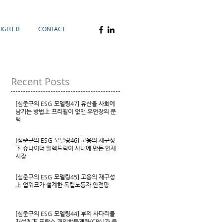
SIGHT B
CONTACT
Recent Posts
[심준규의 ESG 모델링47] 유산을 사회에
남기는 방법上 프리윌이 없앤 유언장의 문
턱
[심준규의 ESG 모델링46] 고용의 재구성
下 슈나이더 일렉트릭이 사내에 만든 인재
시장
[심준규의 ESG 모델링45] 고용의 재구성
上 업워크가 설계한 독립노동자 안전망
[심준규의 ESG 모델링44] 부의 사다리를
재설계下 프랑스 개인활동계좌(CPA)가 증