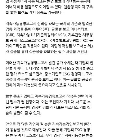
업 재생에너지 사용 목표는 환경 보호에 기여하는 동시에 
에너지 비용 절감으로 이어질 수 있다. 친환경 이미지 구축
을 통한 브랜드 가치 상승도 가능하다.
지속가능경영보고서 신뢰성 확보는 국제적 기준과 엄격한 
검증 과정을 통해 이루어진다. 글로벌 보고 이니셔티브
(GRI), 지속가능회계기준위원회(SASB), 기후관련 재무정
보 공개 태스크포스(TCFD), 국제통합보고위원회(IIRC) 등 
가이드라인을 적용해야 한다. 이렇게 작성된 보고서는 제3
자 검증을 통해 객관성을 확보하는 필수 과정을 거친다.
이러한 지속가능경영보고서 발간 증가 추세는 대기업의 전
유물이 아니다. 대기업이 협력사 선정 시 ESG 성과를 중요
한 평가 요소로 삼으면서, 중소기업도 ESG 경영과 보고서 
작성에 적극적인 관심을 보이고 있다. 이는 글로벌 공급망 
전체의 지속가능성이 중요해지고 있음을 시사한다.
향후 중소기업에도 지속가능경영보고서 작성은 선택이 아
닌 필수가 될 전망이다. 이는 도전이자 기회다. 새로운 부
담이지만 동시에 경쟁력 강화와 새로운 비즈니스 기회 창
출의 발판이 될 수 있다.
앞으로 더 많은 기업이 질 높은 지속가능경영보고서 발간
에 동참할 것으로 예상된다. 이를 통해 기업의 ESG 경영
은 한 단계 더 고도화되고, 우리 경제의 지속가능성은 한층 