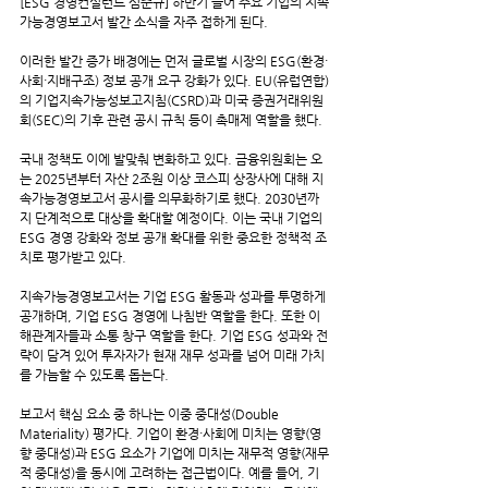
[ESG 경영컨설턴트 심준규] 하반기 들어 주요 기업의 지속
가능경영보고서 발간 소식을 자주 접하게 된다.
이러한 발간 증가 배경에는 먼저 글로벌 시장의 ESG(환경·
사회·지배구조) 정보 공개 요구 강화가 있다. EU(유럽연합)
의 기업지속가능성보고지침(CSRD)과 미국 증권거래위원
회(SEC)의 기후 관련 공시 규칙 등이 촉매제 역할을 했다.
국내 정책도 이에 발맞춰 변화하고 있다. 금융위원회는 오
는 2025년부터 자산 2조원 이상 코스피 상장사에 대해 지
속가능경영보고서 공시를 의무화하기로 했다. 2030년까
지 단계적으로 대상을 확대할 예정이다. 이는 국내 기업의 
ESG 경영 강화와 정보 공개 확대를 위한 중요한 정책적 조
치로 평가받고 있다.
지속가능경영보고서는 기업 ESG 활동과 성과를 투명하게 
공개하며, 기업 ESG 경영에 나침반 역할을 한다. 또한 이
해관계자들과 소통 창구 역할을 한다. 기업 ESG 성과와 전
략이 담겨 있어 투자자가 현재 재무 성과를 넘어 미래 가치
를 가늠할 수 있도록 돕는다.
보고서 핵심 요소 중 하나는 이중 중대성(Double 
Materiality) 평가다. 기업이 환경·사회에 미치는 영향(영
향 중대성)과 ESG 요소가 기업에 미치는 재무적 영향(재무
적 중대성)을 동시에 고려하는 접근법이다. 예를 들어, 기