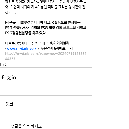
강화될 것이다. 지속가능경영보고서는 단순한 보고서를 넘
어, 기업과 사회의 지속가능한 미래를 그리는 청사진이 될 
것이다.
|심준규. 더솔루션컴퍼니비 대표. <실천으로 완성하는 
ESG 전략> 저자. 기업의 ESG 역량 강화 프로그램 개발과 
ESG경영컨설팅을 하고 있다.
더솔루션컴퍼니비 심준규 대표
- ⓒ마이데일리
(
www.mydaily.co.kr
). 무단전재&재배포 금지 -
https://mydaily.co.kr/page/view/20240719125851
44757
ESG
댓글
댓글을 입력하세요.