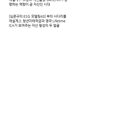
명하는 역량이 곧 자산인 시대
[심준규의 ESG 모델링43] 부의 사다리를
재설계上 청년미래적금과 영국 Lifetime
ISA가 보여주는 자산 형성의 두 얼굴