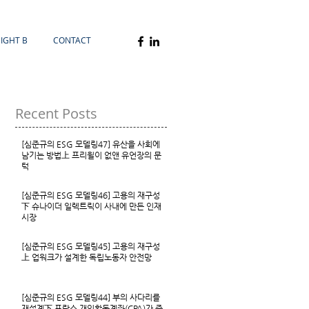
SIGHT B
CONTACT
Recent Posts
[심준규의 ESG 모델링47] 유산을 사회에
남기는 방법上 프리윌이 없앤 유언장의 문
턱
[심준규의 ESG 모델링46] 고용의 재구성
下 슈나이더 일렉트릭이 사내에 만든 인재
시장
[심준규의 ESG 모델링45] 고용의 재구성
上 업워크가 설계한 독립노동자 안전망
[심준규의 ESG 모델링44] 부의 사다리를
재설계下 프랑스 개인활동계좌(CPA)가 증