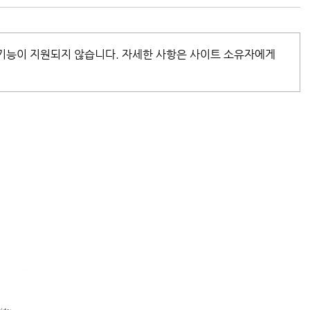
 기능이 지원되지 않습니다. 자세한 사항은 사이트 소유자에게
17-1, Indugwon-r
HOME
gu,
Anyang-si, Gy
ABOUT B
WHAT WE DO
+82 (0)70 7743 0
info@tscbgroup.
INSIGHT B
CONTACT
ⓒ 2024 The Solution Company B, All Rights Reserve