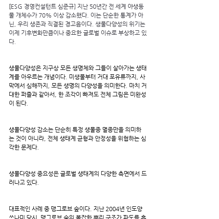
[
ESG 경영컨설턴트 심준규] 지난 50년간 전 세계 야생동
물 개체수가 70% 이상 감소했다. 이는 단순한 통계가 아
닌, 우리 생존과 직결된 경고음이다. 생물다양성의 위기는 
이제 기후변화만큼이나 중요한 글로벌 이슈로 부상하고 있
다.
생물다양성은 지구상 모든 생명체와 그들이 살아가는 생태
계를 아우르는 개념이다. 미생물부터 거대 포유류까지, 사
막에서 심해까지, 모든 생명의 다양성을 의미한다. 마치 거
대한 퍼즐과 같아서, 한 조각이 빠져도 전체 그림은 미완성
이 된다.
생물다양성 감소는 단순히 특정 생물종 멸종만을 의미하
는 것이 아니라, 전체 생태계 균형과 안정성을 위협하는 심
각한 문제다.
생물다양성 중요성은 글로벌 생태계의 다양한 측면에서 드
러나고 있다.
대표적인 사례 중 맹그로브 숲이다. 지난 2004년 인도양 
쓰나미 당시, 맹그로브 숲의 복잡한 뿌리 구조가 파도를 흡