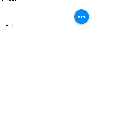
댓글
더 이상 게시물에 대한 댓글 기능이
지원되지 않습니다. 자세한 사항은
사이트 소유자에게 문의하세요.
Recent Posts
[심준규의 ESG 모델링47] 유산을 사회에 남
기는 방법上 프리윌이 없앤 유언장의 문턱
[심준규의 ESG 모델링46] 고용의 재구성下
슈나이더 일렉트릭이 사내에 만든 인재 시장