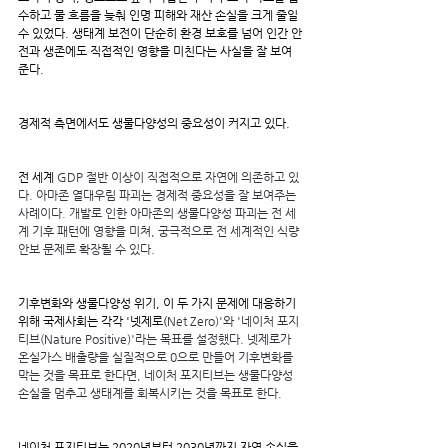
수하고 물 흐름을 늦춰 인명 피해와 재산 손실을 크게 줄일 
수 있었다. 생태계 보전이 단순히 환경 보호를 넘어 인간 안
전과 생존에도 직접적인 영향을 미친다는 사실을 잘 보여
준다.
경제적 측면에서도 생물다양성의 중요성이 커지고 있다.
전 세계
 GDP 절반 이상이 직접적으로 자연에 의존하고 있
다. 아마존 열대우림 파괴는 경제적 중요성을 잘 보여주는 
사례이다. 개발로 인한 아마존의 생물다양성 파괴는 전 세
계 기후 패턴에 영향을 미쳐, 궁극적으로 전 세계적인 식량
안보 문제로 확장될 수 있다.
기후변화와 생물다양성 위기, 이 두 가지 문제에 대응하기 
위해 국제사회는 각각 '넷제로(
Net Zero)'와 '네이처 포지
티브(Nature Positive)'라는 목표를 설정했다. 넷제로가 
온실가스 배출량을 실질적으로 0으로 만들어 기후변화를 
막는 것을 목표로 한다면, 네이처 포지티브는 생물다양성 
손실을 멈추고 생태계를 회복시키는 것을 목표로 한다.
네이처 포지티브는 2020년부터 2030년까지 자연 손실을 