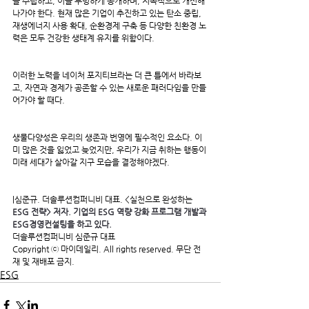
을 수립하고, 이를 투명하게 공개하며, 지속적으로 개선해 
나가야 한다. 현재 많은 기업이 추진하고 있는 탄소 중립, 
재생에너지 사용 확대, 순환경제 구축 등 다양한 친환경 노
력은 모두 건강한 생태계 유지를 위함이다.
이러한 노력을 네이처 포지티브라는 더 큰 틀에서 바라보
고, 자연과 경제가 공존할 수 있는 새로운 패러다임을 만들
어가야 할 때다.
생물다양성은 우리의 생존과 번영에 필수적인 요소다. 이
미 많은 것을 잃었고 늦었지만, 우리가 지금 취하는 행동이 
미래 세대가 살아갈 지구 모습을 결정해야겠다.
|심준규. 더솔루션컴퍼니비 대표. <실천으로 완성하는
ESG 전략> 저자. 기업의 ESG 역량 강화 프로그램 개발과 
ESG경영컨설팅을 하고 있다.
더솔루션컴퍼니비 심준규 대표
Copyright ⓒ 마이데일리. All rights reserved. 무단 전
재 및 재배포 금지.
ESG