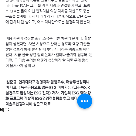
Lifetime ISA는 그 돈을 자본 시장과 연결하려 했고, 프랑
스 CPA는 돈이 아닌 인적자본 역량 자체를 자산으로 쌓는 
구조를 설계했다. 세 나라가 각자 다른 방식으로 같은 질문
에 답하려 한 셈이고, 어느 하나만으로는 완결되지 않는다.
비용 지원과 성장할 조건 조성은 다른 차원의 문제다. 출발
점이 생겼다면, 자본 시장으로 향하는 경로와 역량 자산을 
쌓는 경로가 함께 설계될 때 부의 사다리는 위층으로 이어
진다. 지금 한국 청년 정책 논의가 얼마나 줄지에 집중돼 있
다면, 그 다음 논의는 어떻게 성장하게 할 지로 무게 중심
이 옮겨가야 할 때다.
|심준규. 인하대학교 경영학과 겸임교수. 더솔루션컴퍼니
비 대표. <녹색금융으로 읽는 ESG 이야기>, <그린북>, <
실천으로 완성하는 ESG 전략> 저자. 기업의 ESG 역량 강
화 프로그램 개발과 ESG경영컨설팅을 하고 있다.
더솔루션컴퍼니비 심준규 대표
태그:
ESG