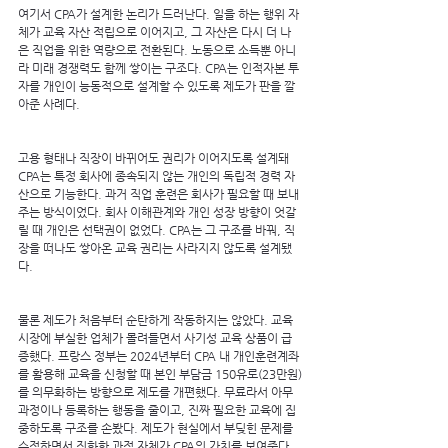
여기서 CPA가 설계한 논리가 드러난다. 일을 하는 행위 자
체가 교육 자산 적립으로 이어지고, 그 자산은 다시 더 나
은 직업을 위한 역량으로 전환된다. 노동으로 소득뿐 아니
라 미래 경쟁력도 함께 쌓이는 구조다. CPA는 인적자본 투
자를 개인이 능동적으로 설계할 수 있도록 제도가 판을 깔
아준 사례다.
고용 형태나 직장이 바뀌어도 권리가 이어지도록 설계돼 
CPA는 특정 회사에 종속되지 않는 개인의 독립적 경력 자
산으로 기능한다. 과거 직업 훈련은 회사가 필요할 때 보내
주는 방식이었다. 회사 이해관계와 개인 성장 방향이 엇갈
릴 때 개인은 선택권이 없었다. CPA는 그 구조를 바꿔, 직
장을 떠나도 쌓아온 교육 권리는 사라지지 않도록 설계됐
다.
물론 제도가 처음부터 순탄하게 작동하지는 않았다. 교육 
시장에 부실한 업체가 몰려들면서 사기성 교육 상품이 급
증했다. 프랑스 정부는 2024년부터 CPA 내 개인훈련계좌
를 활용해 교육을 신청할 때 본인 부담금 150유로(23만원)
를 의무화하는 방향으로 제도를 개편했다. 무료라서 아무 
과정이나 등록하는 행동을 줄이고, 진짜 필요한 교육에 집
중하도록 구조를 손봤다. 제도가 현실에서 부딪힌 문제를 
수정하면서 진화한 과정 자체가 CPA의 가치를 보여준다.