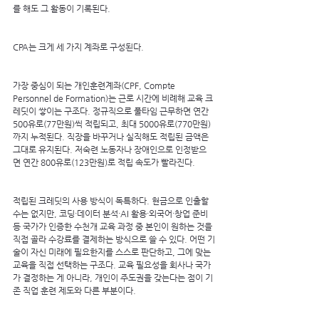
를 해도 그 활동이 기록된다.
CPA는 크게 세 가지 계좌로 구성된다.
가장 중심이 되는 개인훈련계좌(CPF, Compte 
Personnel de Formation)는 근로 시간에 비례해 교육 크
레딧이 쌓이는 구조다. 정규직으로 풀타임 근무하면 연간 
500유로(77만원)씩 적립되고, 최대 5000유로(770만원)
까지 누적된다. 직장을 바꾸거나 실직해도 적립된 금액은 
그대로 유지된다. 저숙련 노동자나 장애인으로 인정받으
면 연간 800유로(123만원)로 적립 속도가 빨라진다.
적립된 크레딧의 사용 방식이 독특하다. 현금으로 인출할 
수는 없지만, 코딩·데이터 분석·AI 활용·외국어·창업 준비 
등 국가가 인증한 수천개 교육 과정 중 본인이 원하는 것을 
직접 골라 수강료를 결제하는 방식으로 쓸 수 있다. 어떤 기
술이 자신 미래에 필요한지를 스스로 판단하고, 그에 맞는 
교육을 직접 선택하는 구조다. 교육 필요성을 회사나 국가
가 결정하는 게 아니라, 개인이 주도권을 갖는다는 점이 기
존 직업 훈련 제도와 다른 부분이다.