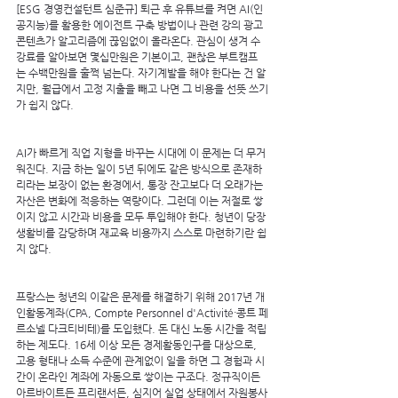
[ESG 경영컨설턴트 심준규] 퇴근 후 유튜브를 켜면 AI(인
공지능)를 활용한 에이전트 구축 방법이나 관련 강의 광고 
콘텐츠가 알고리즘에 끊임없이 올라온다. 관심이 생겨 수
강료를 알아보면 몇십만원은 기본이고, 괜찮은 부트캠프
는 수백만원을 훌쩍 넘는다. 자기계발을 해야 한다는 건 알
지만, 월급에서 고정 지출을 빼고 나면 그 비용을 선뜻 쓰기
가 쉽지 않다.
AI가 빠르게 직업 지형을 바꾸는 시대에 이 문제는 더 무거
워진다. 지금 하는 일이 5년 뒤에도 같은 방식으로 존재하
리라는 보장이 없는 환경에서, 통장 잔고보다 더 오래가는 
자산은 변화에 적응하는 역량이다. 그런데 이는 저절로 쌓
이지 않고 시간과 비용을 모두 투입해야 한다. 청년이 당장 
생활비를 감당하며 재교육 비용까지 스스로 마련하기란 쉽
지 않다.
프랑스는 청년의 이같은 문제를 해결하기 위해 2017년 개
인활동계좌(CPA, Compte Personnel d'Activité·콩트 페
르소넬 다크티비테)를 도입했다. 돈 대신 노동 시간을 적립
하는 제도다. 16세 이상 모든 경제활동인구를 대상으로, 
고용 형태나 소득 수준에 관계없이 일을 하면 그 경험과 시
간이 온라인 계좌에 자동으로 쌓이는 구조다. 정규직이든 
아르바이트든 프리랜서든, 심지어 실업 상태에서 자원봉사