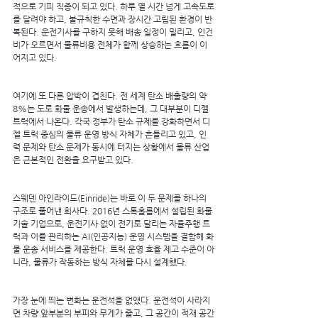
적으로 기피 직종이 되고 있다. 하루 열 시간 넘게 고속도로
를 달려야 하고, 불규칙한 수면과 장시간 고립된 환경이 반
복된다. 운전기사를 구하지 못해 배송 일정이 밀리고, 인건
비가 오르면서 물류비용 전체가 함께 상승하는 흐름이 이
어지고 있다.
여기에 또 다른 압박이 겹친다. 전 세계 탄소 배출량의 약 
8%는 도로 화물 운송에서 발생하는데, 그 대부분이 디젤 
트럭에서 나온다. 각국 정부가 탄소 규제를 강화하면서 디
젤 트럭 중심의 물류 운영 방식 자체가 흔들리고 있고, 인
력 문제와 탄소 문제가 동시에 터지는 상황에서 물류 산업
은 근본적인 전환을 요구받고 있다.
스웨덴 아인라이드(Einride)는 바로 이 두 문제를 하나의 
구조로 풀어낸 회사다. 2016년 스톡홀름에서 설립된 화물 
기술 기업으로, 운전기사 없이 전기로 달리는 자율주행 트
럭과 이를 관리하는 AI(인공지능) 운영 시스템을 결합해 화
물 운송 서비스를 제공한다. 트럭 운영 효율 제고 수준이 아
니라, 물류가 작동하는 방식 자체를 다시 설계했다.
가장 눈에 띄는 변화는 운전석을 없앴다. 운전석이 사라지
면 차량 앞부분의 부피와 무게가 줄고, 그 공간이 적재 공간