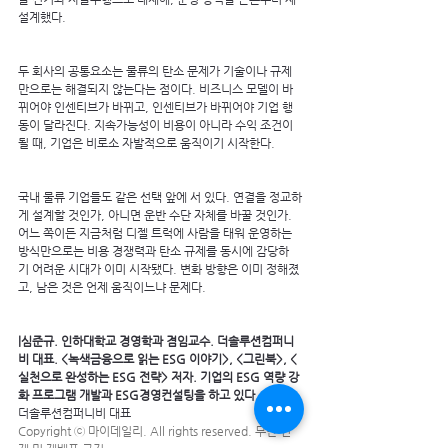
설계했다.
두 회사의 공통요소는 물류의 탄소 문제가 기술이나 규제
만으로는 해결되지 않는다는 점이다. 비즈니스 모델이 바
뀌어야 인센티브가 바뀌고, 인센티브가 바뀌어야 기업 행
동이 달라진다. 지속가능성이 비용이 아니라 수익 조건이 
될 때, 기업은 비로소 자발적으로 움직이기 시작한다.
국내 물류 기업들도 같은 선택 앞에 서 있다. 연결을 정교하
게 설계할 것인가, 아니면 운반 수단 자체를 바꿀 것인가. 
어느 쪽이든 지금처럼 디젤 트럭에 사람을 태워 운영하는 
방식만으로는 비용 경쟁력과 탄소 규제를 동시에 감당하
기 어려운 시대가 이미 시작됐다. 변화 방향은 이미 정해졌
고, 남은 것은 언제 움직이느냐 문제다.
|심준규. 인하대학교 경영학과 겸임교수. 더솔루션컴퍼니
비 대표. <녹색금융으로 읽는 ESG 이야기>, <그린북>, <
실천으로 완성하는 ESG 전략> 저자. 기업의 ESG 역량 강
화 프로그램 개발과 ESG경영컨설팅을 하고 있다.
더솔루션컴퍼니비 대표
Copyright ⓒ 마이데일리. All rights reserved. 무단 전