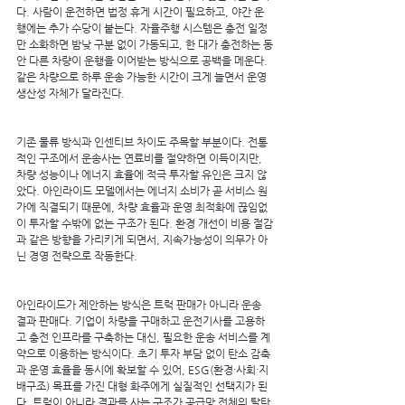
다. 사람이 운전하면 법정 휴게 시간이 필요하고, 야간 운
행에는 추가 수당이 붙는다. 자율주행 시스템은 충전 일정
만 소화하면 밤낮 구분 없이 가동되고, 한 대가 충전하는 동
안 다른 차량이 운행을 이어받는 방식으로 공백을 메운다. 
같은 차량으로 하루 운송 가능한 시간이 크게 늘면서 운영 
생산성 자체가 달라진다.
기존 물류 방식과 인센티브 차이도 주목할 부분이다. 전통
적인 구조에서 운송사는 연료비를 절약하면 이득이지만, 
차량 성능이나 에너지 효율에 적극 투자할 유인은 크지 않
았다. 아인라이드 모델에서는 에너지 소비가 곧 서비스 원
가에 직결되기 때문에, 차량 효율과 운영 최적화에 끊임없
이 투자할 수밖에 없는 구조가 된다. 환경 개선이 비용 절감
과 같은 방향을 가리키게 되면서, 지속가능성이 의무가 아
닌 경영 전략으로 작동한다.
아인라이드가 제안하는 방식은 트럭 판매가 아니라 운송 
결과 판매다. 기업이 차량을 구매하고 운전기사를 고용하
고 충전 인프라를 구축하는 대신, 필요한 운송 서비스를 계
약으로 이용하는 방식이다. 초기 투자 부담 없이 탄소 감축
과 운영 효율을 동시에 확보할 수 있어, ESG(환경·사회·지
배구조) 목표를 가진 대형 화주에게 실질적인 선택지가 된
다. 트럭이 아니라 결과를 사는 구조가 공급망 전체의 탈탄