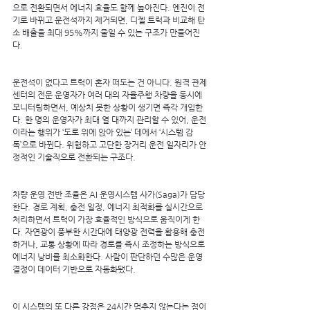
으로 전환되면서 에너지 효율도 함께 높아진다. 엔진이 전
기로 바뀌고 운전석까지 제거되면, 디젤 트럭과 비교해 탄
소 배출을 최대 95%까지 줄일 수 있는 구조가 만들어진
다.
운전석이 없다고 트럭이 혼자 떠도는 건 아니다. 원격 관제 
센터의 전문 운영자가 여러 대의 자율주행 차량을 동시에 
모니터링하면서, 예상치 못한 상황이 생기면 즉각 개입한
다. 한 명의 운영자가 최대 열 대까지 관리할 수 있어, 운전
이라는 행위가 ‘도로 위에 앉아 있는’ 데에서 ‘시스템 감
독’으로 바뀐다. 위험하고 고단한 장거리 운전 일자리가 안
정적인 기술직으로 전환되는 구조다.
차량 운영 전반 조율은 AI 운영시스템 사가(Saga)가 담당
한다. 경로 계획, 충전 일정, 에너지 최적화를 실시간으로 
처리하면서 트럭이 가장 효율적인 방식으로 움직이게 한
다. 자연광이 풍부한 시간대에 태양광 전력을 활용해 충전
하거나, 교통 상황에 따라 경로를 즉시 조정하는 방식으로 
에너지 낭비를 최소화한다. 사람이 판단하던 수많은 운영 
결정이 데이터 기반으로 자동화됐다.
이 시스템의 또 다른 강점은 24시간 멈추지 않는다는 점이