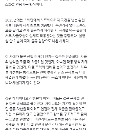
소화를 앞당기는 방식이다.
2025년에는 스웨덴에서 노르웨이까지 국경을 넘는 완전 
자율 배송에 세계 최초로 성공했다. 운전기사 없이 고속도
로를 달리고 전자 통관까지 처리하며, 국경을 넘는 물류에
서도 자율주행이 실제로 작동한다는 것을 증명했다. 실험
실 안 기술이 국제 물류 현장으로 나온 사례다.
이 사례가 물류 산업 전체에 던지는 질문은 단순하다. 지금
의 방식을 조금 더 효율화할 것인가, 아니면 작동 방식 자체
를 바꿀 것인가. 디젤 트럭의 연비를 높이고 운전기사 처우
를 개선하는 방식으로는 인력 부족과 탄소 규제를 동시에 
해결하기 어렵다. 문제의 근원이 구조에 있다면, 개선이 아
니라 재설계가 답이 된다.
상편의 차이냐오와 하편의 아인라이드는 같은 문제를 전
혀 다른 방식으로 풀어냈다. 차이냐오는 기존에 흩어져 있
던 물류 자산을 데이터로 연결해 전체 효율을 끌어올렸고, 
직접 소유하지 않고 연결만으로도 탄소를 구조적으로 줄이
는 모델을 만들었다. 아인라이드는 물류를 움직이는 수단 
자체를 바꿨다. 디젤 엔진과 운전기사라는 전통적인 두 축
을 전기와 자율주행으로 대체해, 운영 방식을 근본부터 재