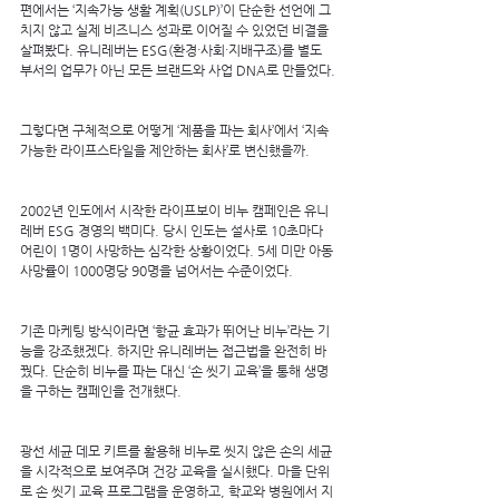
편에서는 ‘지속가능 생활 계획(USLP)’이 단순한 선언에 그
치지 않고 실제 비즈니스 성과로 이어질 수 있었던 비결을 
살펴봤다. 유니레버는 ESG(환경·사회·지배구조)를 별도 
부서의 업무가 아닌 모든 브랜드와 사업 DNA로 만들었다.
그렇다면 구체적으로 어떻게 ‘제품을 파는 회사’에서 ‘지속
가능한 라이프스타일을 제안하는 회사’로 변신했을까.
2002년 인도에서 시작한 라이프보이 비누 캠페인은 유니
레버 ESG 경영의 백미다. 당시 인도는 설사로 10초마다 
어린이 1명이 사망하는 심각한 상황이었다. 5세 미만 아동 
사망률이 1000명당 90명을 넘어서는 수준이었다.
기존 마케팅 방식이라면 ‘항균 효과가 뛰어난 비누’라는 기
능을 강조했겠다. 하지만 유니레버는 접근법을 완전히 바
꿨다. 단순히 비누를 파는 대신 ‘손 씻기 교육’을 통해 생명
을 구하는 캠페인을 전개했다.
광선 세균 데모 키트를 활용해 비누로 씻지 않은 손의 세균
을 시각적으로 보여주며 건강 교육을 실시했다. 마을 단위
로 손 씻기 교육 프로그램을 운영하고, 학교와 병원에서 지