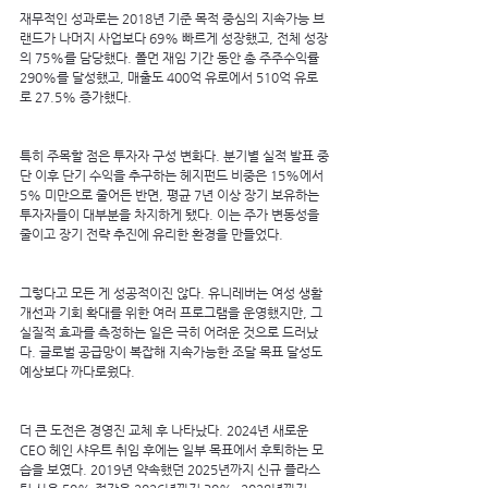
재무적인 성과로는 2018년 기준 목적 중심의 지속가능 브
랜드가 나머지 사업보다 69% 빠르게 성장했고, 전체 성장
의 75%를 담당했다. 폴먼 재임 기간 동안 총 주주수익률 
290%를 달성했고, 매출도 400억 유로에서 510억 유로
로 27.5% 증가했다.
특히 주목할 점은 투자자 구성 변화다. 분기별 실적 발표 중
단 이후 단기 수익을 추구하는 헤지펀드 비중은 15%에서 
5% 미만으로 줄어든 반면, 평균 7년 이상 장기 보유하는 
투자자들이 대부분을 차지하게 됐다. 이는 주가 변동성을 
줄이고 장기 전략 추진에 유리한 환경을 만들었다.
그렇다고 모든 게 성공적이진 않다. 유니레버는 여성 생활 
개선과 기회 확대를 위한 여러 프로그램을 운영했지만, 그 
실질적 효과를 측정하는 일은 극히 어려운 것으로 드러났
다. 글로벌 공급망이 복잡해 지속가능한 조달 목표 달성도 
예상보다 까다로웠다.
더 큰 도전은 경영진 교체 후 나타났다. 2024년 새로운 
CEO 헤인 샤우트 취임 후에는 일부 목표에서 후퇴하는 모
습을 보였다. 2019년 약속했던 2025년까지 신규 플라스