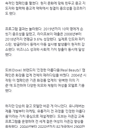
속적인 캠페인을 펼쳤다. 현지 문화에 맞춰 힌두교 종교 지
도자와 협력해 종교적 맥락에서 청결의 중요성을 강조하기
도 했다.
프로그램 결과는 놀라웠다. 2019년까지 10억 명에게 손 
씻기 중요성을 알렸고, 라이프보이 매출은 2008년부터 
2018년까지 연평균 9.6% 성장했다. 실제로 인도와 파키
스탄, 방글라데시 등에서 아동 설사병 발생률이 현저히 감
소했다. 비즈니스 성과와 사회적 가치 창출이 동시에 달성
했다.
도브(Dove) 브랜드의 ‘진정한 아름다움(Real Beauty)’ 캠
페인은 화장품 업계 전체의 패러다임을 바꿨다. 2004년 시
작된 이 캠페인은 기존 화장품 업계의 '완벽한 미의 기
준'에 도전하며 다양한 외모와 체형의 여성을 모델로 기용
했다.
하지만 단순히 광고 모델만 바꾼 게 아니었다. 유니레버는 
제품 개발부터 마케팅, 유통까지 전 과정을 ‘진정한 아름다
움’이라는 가치 중심으로 재설계했다. 도브는 자존감 교육 
프로그램을 운영하며 전 세계 젊은 여성의 자존감 향상을 
응원했다. 2004년부터 2020년까지 82개국에서 2900만 